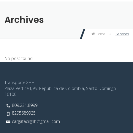
Archives
Home
Services
No post found.
TransporteGHH
Plaza Vértice I, Av. República de Colombia, Santo Domingo
10100
809.231.8999
8295689925
cargafacilghh@gmail.com