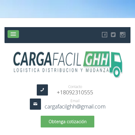
Contacto
+18092310555
Email
cargafacilghh@gmail.com
Obtenga cotización