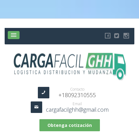
Contacto
+18092310555
Email
cargafacilghh@gmail.com
Obtenga cotización